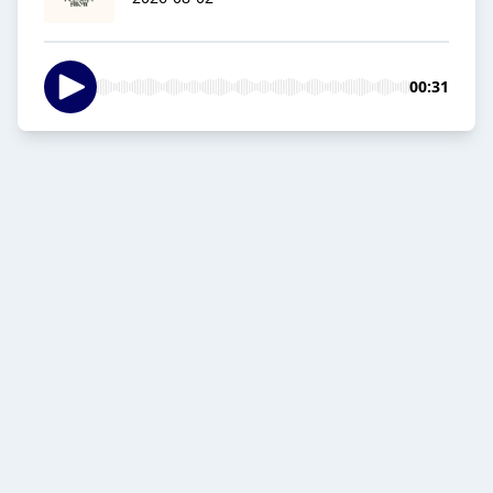
00:31