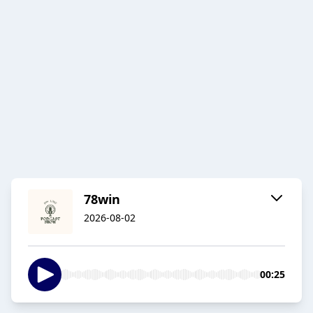
78win
2026-08-02
00:25