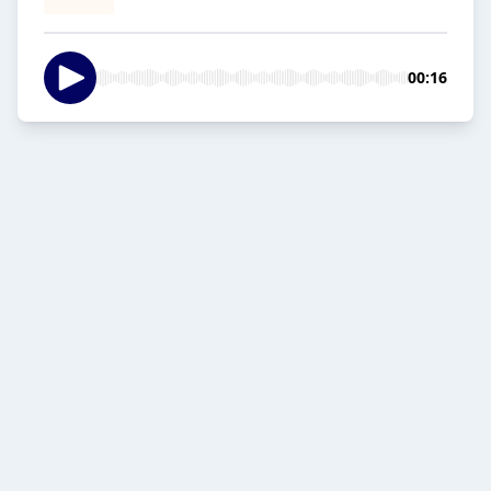
00:16