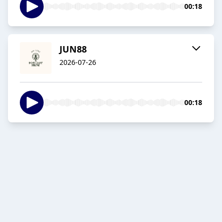
00:18
JUN88
2026-07-26
00:18