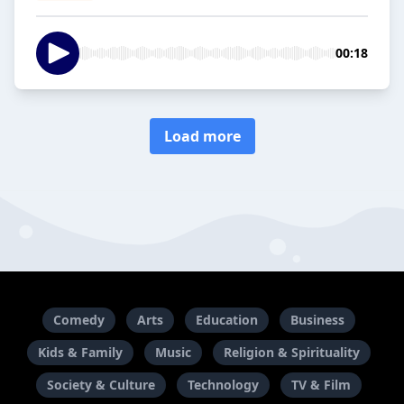
00:18
Load more
Comedy
Arts
Education
Business
Kids & Family
Music
Religion & Spirituality
Society & Culture
Technology
TV & Film