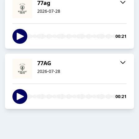
77ag
2026-07-28
00:21
77AG
2026-07-28
00:21