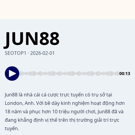
JUN88
SEOTOP1 · 2026-02-01
00:13
Jun88
là nhà cái cá cược trực tuyến có trụ sở tại
London, Anh. Với bề dày kinh nghiệm hoạt động hơn
18 năm và phục hơn 10 triệu người chơi, Jun88 đã và
đang khẳng định vị thế trên thị trường giải trí trực
tuyến.