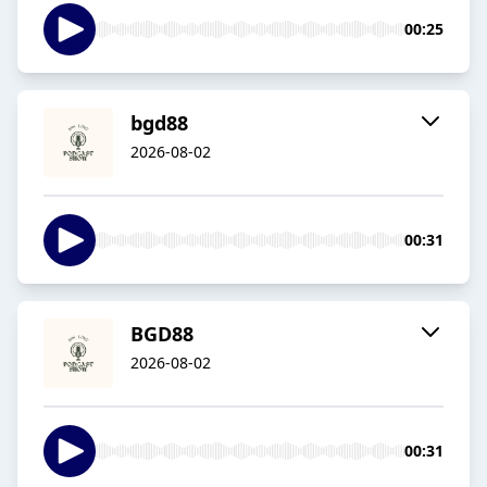
00:25
bgd88
2026-08-02
00:31
BGD88
2026-08-02
00:31