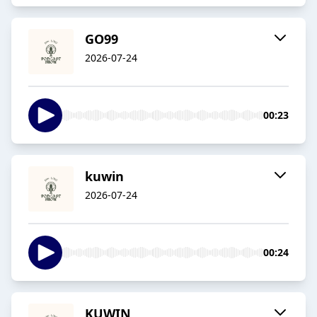
GO99
2026-07-24
00:23
kuwin
2026-07-24
00:24
KUWIN