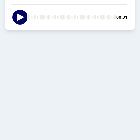
00:31