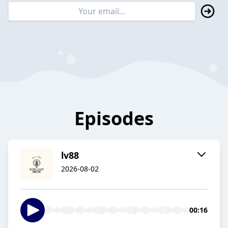
Episodes
lv88
2026-08-02
00:16