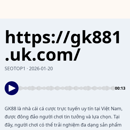
https://gk881
.uk.com/
SEOTOP1 · 2026-01-20
00:13
GK88
là nhà cái cá cược trực tuyến uy tín tại Việt Nam,
được đông đảo người chơi tin tưởng và lựa chọn. Tại
đây, người chơi có thể trải nghiệm đa dạng sản phẩm