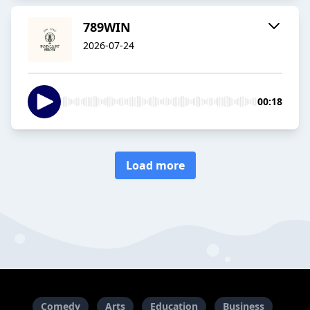
789WIN
2026-07-24
00:18
Load more
Comedy
Arts
Education
Business