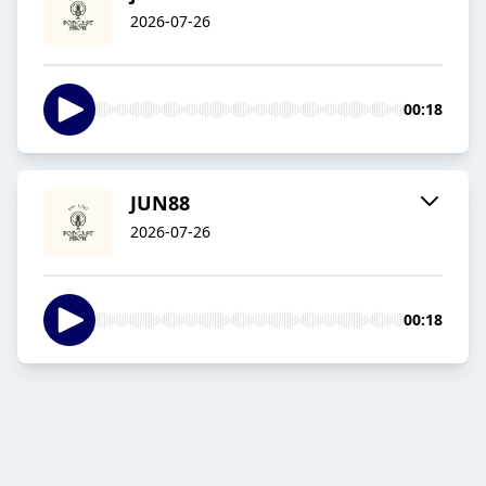
2026-07-26
00:18
JUN88
2026-07-26
00:18