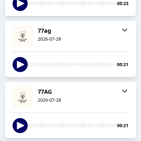
00:23
77ag
2026-07-28
00:21
77AG
2026-07-28
00:21