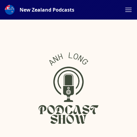
New Zealand Podcasts