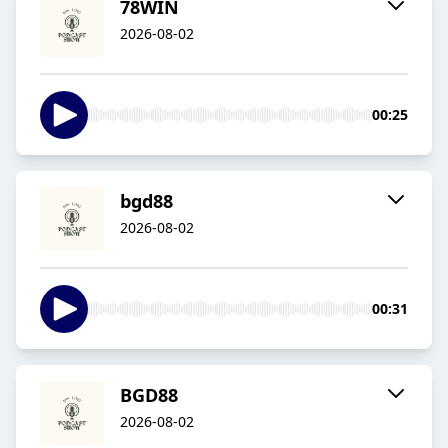
78WIN
2026-08-02
00:25
bgd88
2026-08-02
00:31
BGD88
2026-08-02