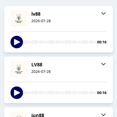
lv88
2026-07-28
00:16
LV88
2026-07-28
00:16
jun88