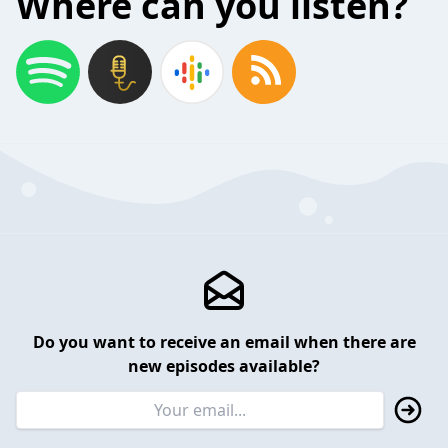
Where can you listen?
Do you want to receive an email when there are
new episodes available?