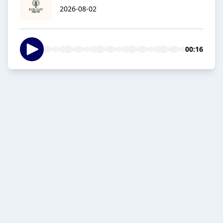
2026-08-02
00:16