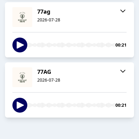
77ag
2026-07-28
00:21
77AG
2026-07-28
00:21