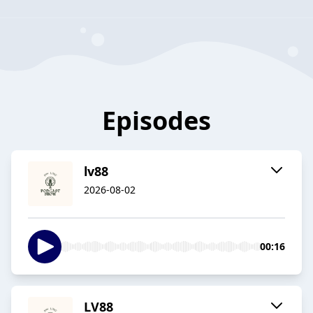
Episodes
lv88
2026-08-02
00:16
LV88