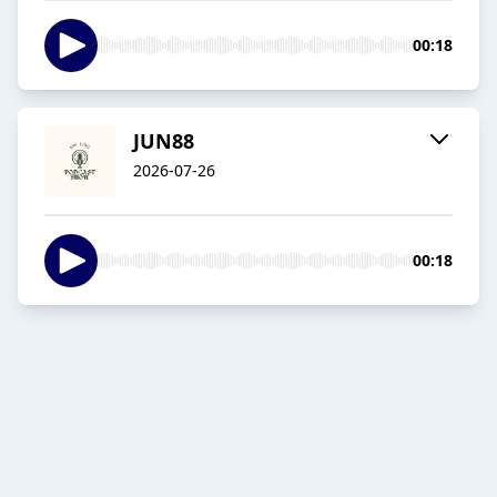
00:18
JUN88
2026-07-26
00:18