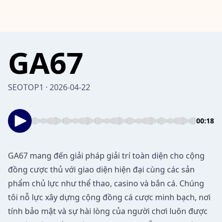
GA67
SEOTOP1 · 2026-04-22
00:18
GA67
mang đến giải pháp giải trí toàn diện cho cộng
đồng cược thủ với giao diện hiện đại cùng các sản
phẩm chủ lực như thể thao, casino và bắn cá. Chúng
tôi nỗ lực xây dựng cộng đồng cá cược minh bạch, nơi
tính bảo mật và sự hài lòng của người chơi luôn được