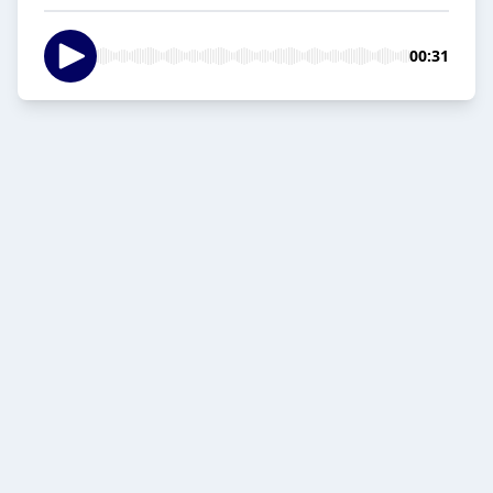
00:31