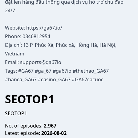
đặt lên hàng đầu thông qua dịch vụ hỗ trợ chu đáo
24/7.
Website:
https://ga67.io/
Phone: 0346812954
Địa chỉ: 13 P. Phúc Xá, Phúc xá, Hồng Hà, Hà Nội,
Vietnam
Email: supports@ga67io
Tags: #GA67 #ga_67 #ga67io #thethao_GA67
#banca_GA67 #casino_GA67 #GA67cacuoc
SEOTOP1
SEOTOP1
No. of episodes:
2,967
Latest episode:
2026-08-02