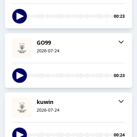
00:23
GO99
2026-07-24
00:23
kuwin
2026-07-24
00:24