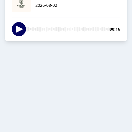
2026-08-02
00:16