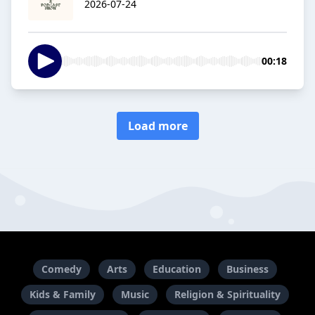
2026-07-24
00:18
Load more
Comedy
Arts
Education
Business
Kids & Family
Music
Religion & Spirituality