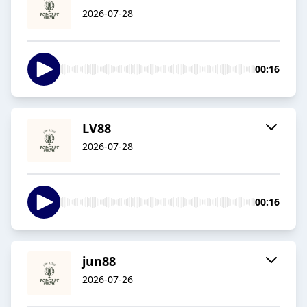
2026-07-28
00:16
LV88
2026-07-28
00:16
jun88
2026-07-26