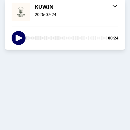
KUWIN
2026-07-24
00:24