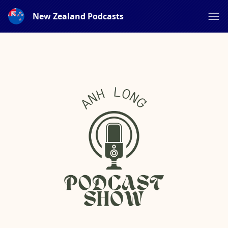
New Zealand Podcasts