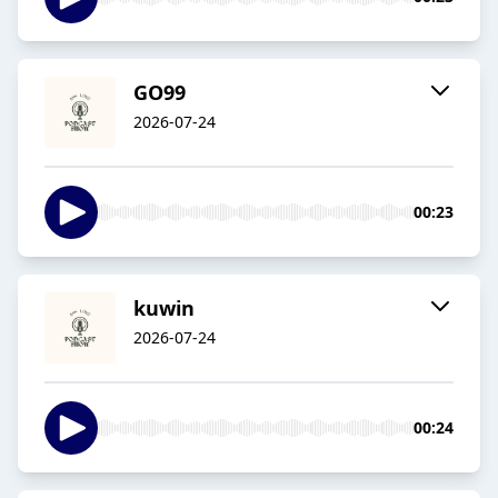
GO99
2026-07-24
00:23
kuwin
2026-07-24
00:24