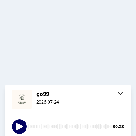
go99
2026-07-24
00:23