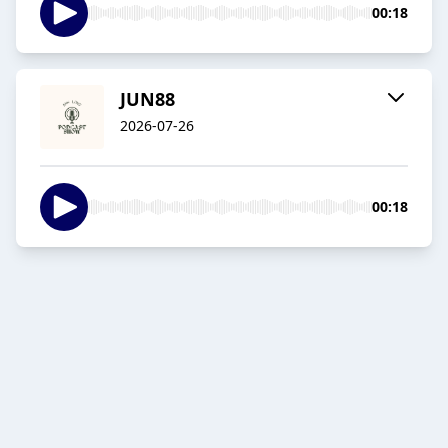
00:18
JUN88
2026-07-26
00:18