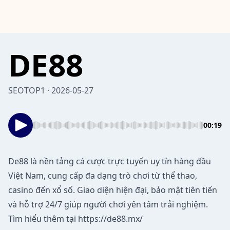
DE88
SEOTOP1 · 2026-05-27
00:19
De88
là nền tảng cá cược trực tuyến uy tín hàng đầu
Việt Nam, cung cấp đa dạng trò chơi từ thể thao,
casino đến xổ số. Giao diện hiện đại, bảo mật tiên tiến
và hỗ trợ 24/7 giúp người chơi yên tâm trải nghiệm.
Tìm hiểu thêm tại
https://de88.mx/