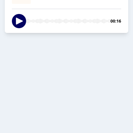
00:16