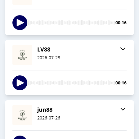
00:16
LV88
2026-07-28
00:16
jun88
2026-07-26