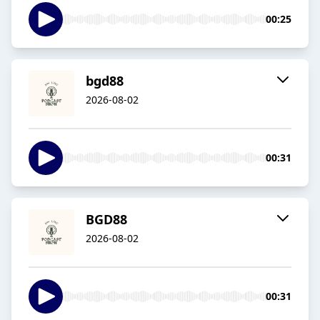
00:25
bgd88
2026-08-02
00:31
BGD88
2026-08-02
00:31