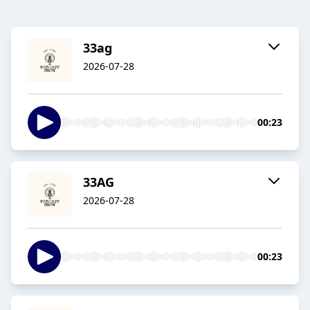
33ag
2026-07-28
00:23
33AG
2026-07-28
00:23