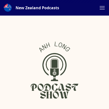
New Zealand Podcasts