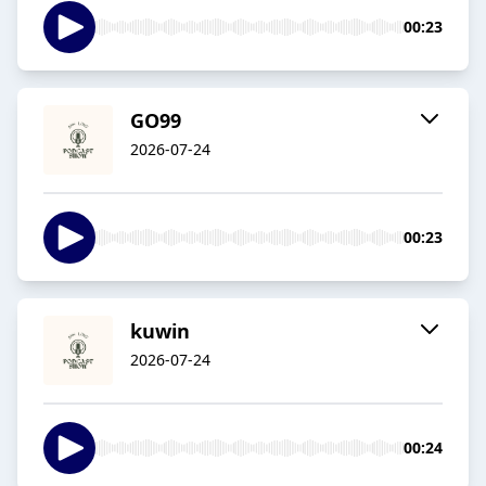
00:23
GO99
2026-07-24
00:23
kuwin
2026-07-24
00:24