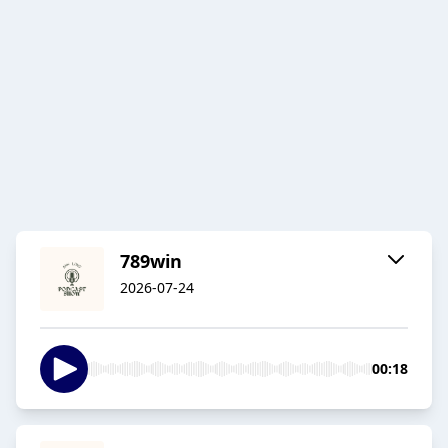
789win
2026-07-24
00:18