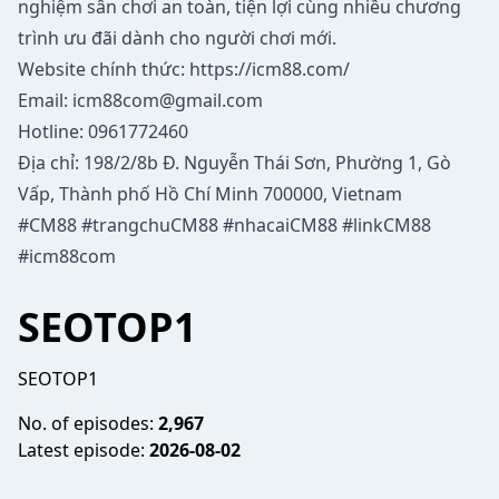
nghiệm sân chơi an toàn, tiện lợi cùng nhiều chương
trình ưu đãi dành cho người chơi mới.
Website chính thức:
https://icm88.com/
Email:
icm88com@gmail.com
Hotline: 0961772460
Địa chỉ: 198/2/8b Đ. Nguyễn Thái Sơn, Phường 1, Gò
Vấp, Thành phố Hồ Chí Minh 700000, Vietnam
#CM88 #trangchuCM88 #nhacaiCM88 #linkCM88
#icm88com
SEOTOP1
SEOTOP1
No. of episodes:
2,967
Latest episode:
2026-08-02