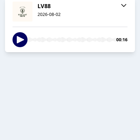
LV88
2026-08-02
00:16