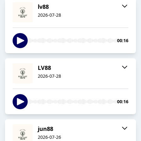
lv88
2026-07-28
00:16
LV88
2026-07-28
00:16
jun88
2026-07-26