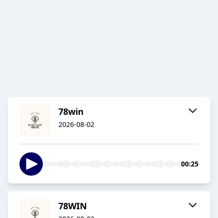
78win
2026-08-02
00:25
78WIN