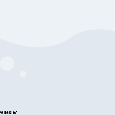
ailable?