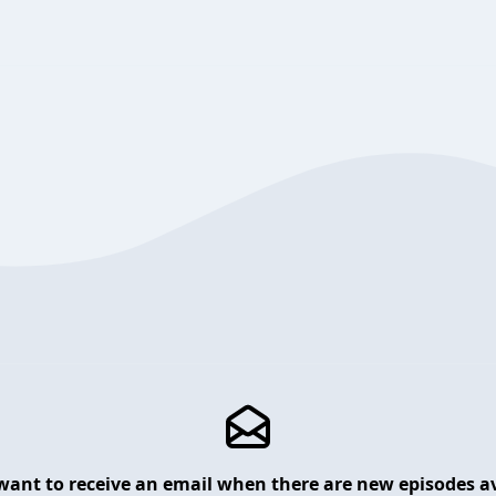
want to receive an email when there are new episodes av