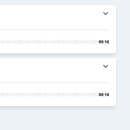
00:16
00:16