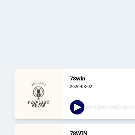
78win
2026-08-02
78WIN