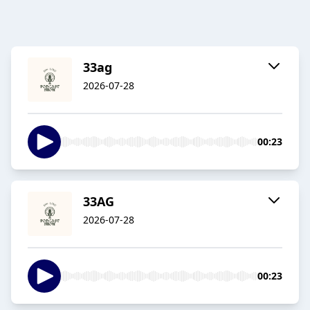
33ag
2026-07-28
00:23
33AG
2026-07-28
00:23