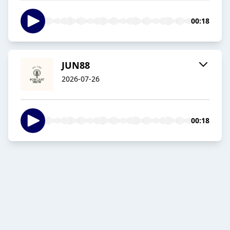
00:18
JUN88
2026-07-26
00:18