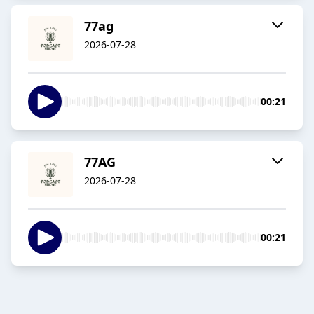
77ag
2026-07-28
00:21
77AG
2026-07-28
00:21