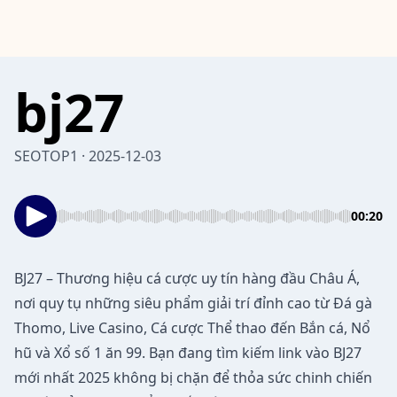
bj27
SEOTOP1 · 2025-12-03
00:20
BJ27
– Thương hiệu cá cược uy tín hàng đầu Châu Á,
nơi quy tụ những siêu phẩm giải trí đỉnh cao từ Đá gà
Thomo, Live Casino, Cá cược Thể thao đến Bắn cá, Nổ
hũ và Xổ số 1 ăn 99. Bạn đang tìm kiếm link vào BJ27
mới nhất 2025 không bị chặn để thỏa sức chinh chiến