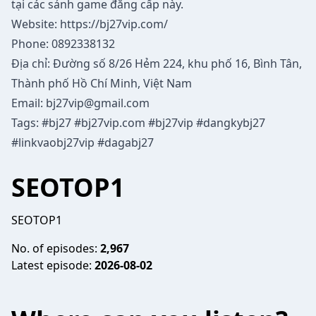
tại các sảnh game đẳng cấp này.
Website:
https://bj27vip.com/
Phone: 0892338132
Địa chỉ: Đường số 8/26 Hẻm 224, khu phố 16, Bình Tân,
Thành phố Hồ Chí Minh, Việt Nam
Email:
bj27vip@gmail.com
Tags: #bj27 #bj27vip.com #bj27vip #dangkybj27
#linkvaobj27vip #dagabj27
SEOTOP1
SEOTOP1
No. of episodes:
2,967
Latest episode:
2026-08-02