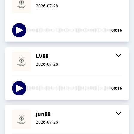
2026-07-28
00:16
LV88
2026-07-28
00:16
jun88
2026-07-26