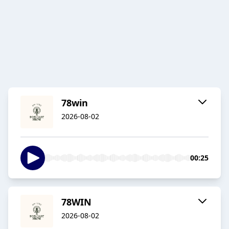
78win
2026-08-02
00:25
78WIN
2026-08-02