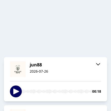
jun88
2026-07-26
00:18