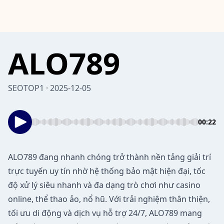
ALO789
SEOTOP1 · 2025-12-05
00:22
ALO789
đang nhanh chóng trở thành nền tảng giải trí
trực tuyến uy tín nhờ hệ thống bảo mật hiện đại, tốc
độ xử lý siêu nhanh và đa dạng trò chơi như casino
online, thể thao ảo, nổ hũ. Với trải nghiệm thân thiện,
tối ưu di động và dịch vụ hỗ trợ 24/7, ALO789 mang