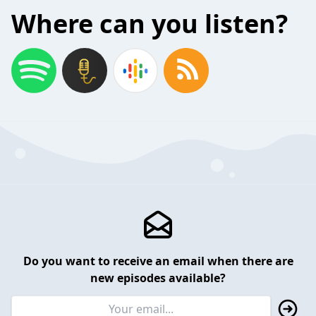
Where can you listen?
Do you want to receive an email when there are
new episodes available?