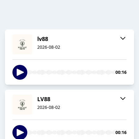
lv88
2026-08-02
00:16
LV88
2026-08-02
00:16