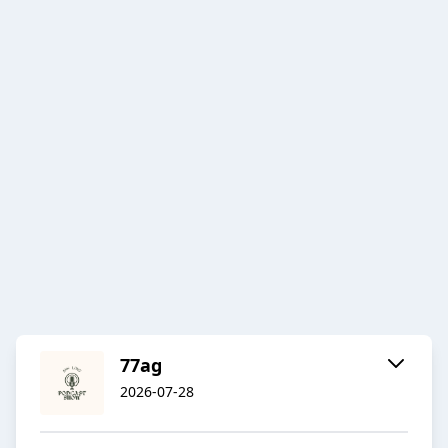
77ag
2026-07-28