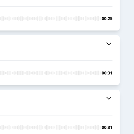
00:25
00:31
00:31