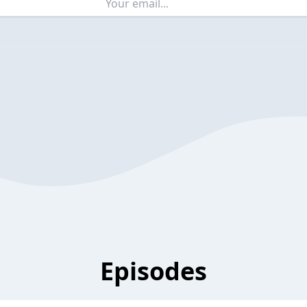
Episodes