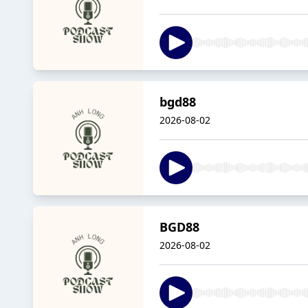
bgd88
2026-08-02
BGD88
2026-08-02