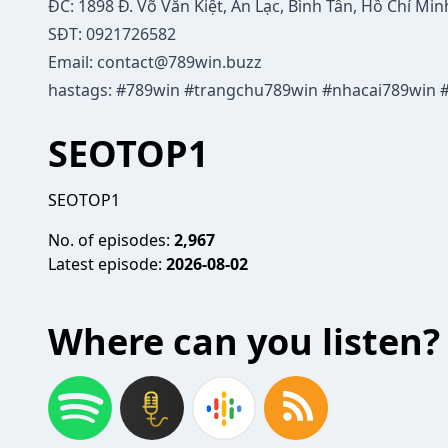
ĐC: 1898 Đ. Võ Văn Kiệt, An Lạc, Bình Tân, Hồ Chí Min
SĐT: 0921726582
Email:
contact@789win.buzz
hastags: #789win #trangchu789win #nhacai789win 
SEOTOP1
SEOTOP1
No. of episodes:
2,967
Latest episode:
2026-08-02
Where can you listen?