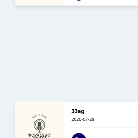
33ag
2026-07-28