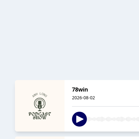
78win
2026-08-02