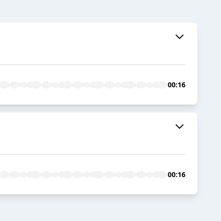
00:16
00:16