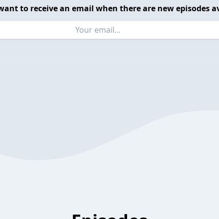
want to receive an email when there are new episodes av