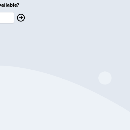
ailable?