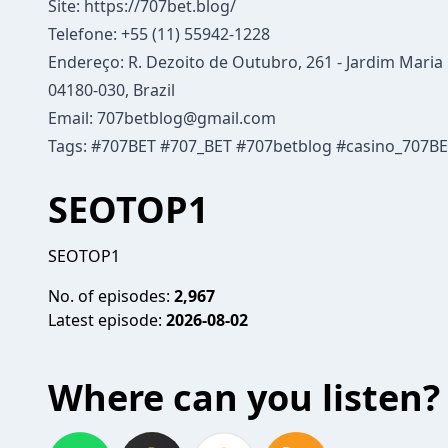
Site:
https://707bet.blog/
Telefone: +55 (11) 55942-1228
Endereço: R. Dezoito de Outubro, 261 - Jardim Maria E
04180-030, Brazil
Email:
707betblog@gmail.com
Tags: #707BET #707_BET #707betblog #casino_707BE
SEOTOP1
SEOTOP1
No. of episodes:
2,967
Latest episode:
2026-08-02
Where can you listen?