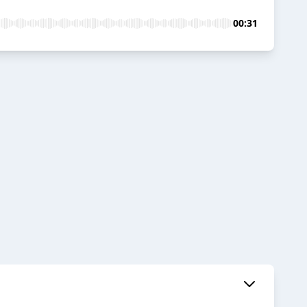
00:31