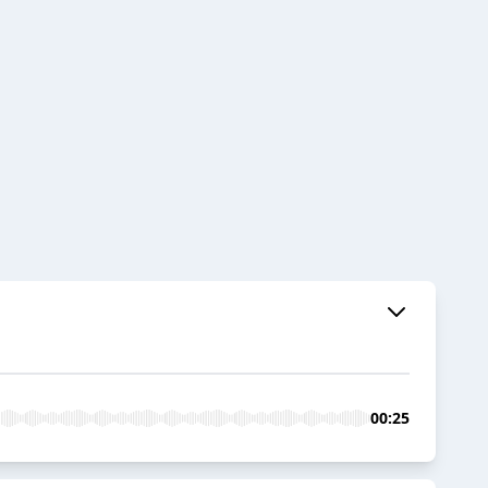
00:25