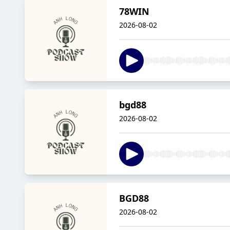
78WIN
2026-08-02
bgd88
2026-08-02
BGD88
2026-08-02