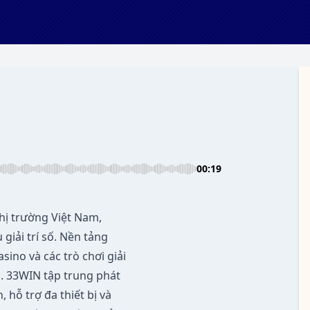
00:19
thị trường Việt Nam,
giải trí số. Nền tảng
ino và các trò chơi giải
c. 33WIN tập trung phát
 hỗ trợ đa thiết bị và