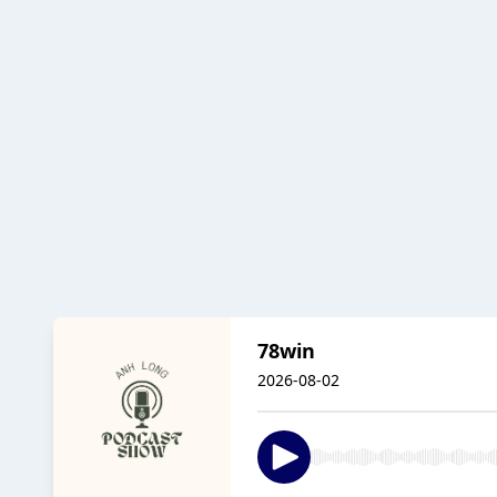
78win
2026-08-02