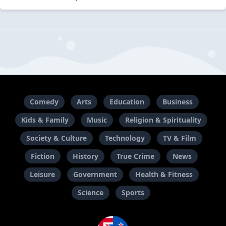
Comedy
Arts
Education
Business
Kids & Family
Music
Religion & Spirituality
Society & Culture
Technology
TV & Film
Fiction
History
True Crime
News
Leisure
Government
Health & Fitness
Science
Sports