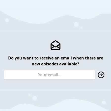
Do you want to receive an email when there are
new episodes available?