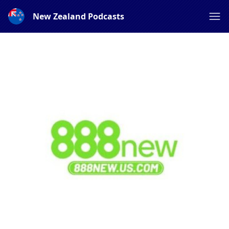
New Zealand Podcasts