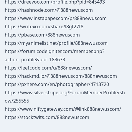
https://dreevoo.com/profile.php?pid=845493
https://hashnode.com/@888newuscom
https://www.instapaper.com/p/888newuscom
https://writexo.com/share/l8gf27f8
https://pbase.com/888newuscom
https://myanimelist.net/profile/888newuscom
https://forum.codeigniter.com/member.php?
action=profile&uid=183673
https://leetcode.com/u/888newuscom/
https://hackmd.io/@888newuscom/888newuscom
https://pxhere.com/en/photographer/4713720
https://www.silverstripe.org/ForumMemberProfile/sh
ow/255555
https://www.niftygateway.com/@link888newuscom/
https://stocktwits.com/888newuscom